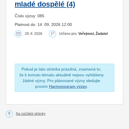
mladé dospělé (4)
Číslo výzvy: 085
Platnost do: 14. 09. 2026 12:00
29. 6. 2026
Určeno pro:
Veřejnost, Žadatel
Pokud je tato stránka prázdná, znamená to,
že k tomuto tématu aktuálně nejsou vyhlášeny
žádné výzvy. Pro plánované výzvy sledujte
prosím
Harmonogram výzev
.
Na začátek stránky