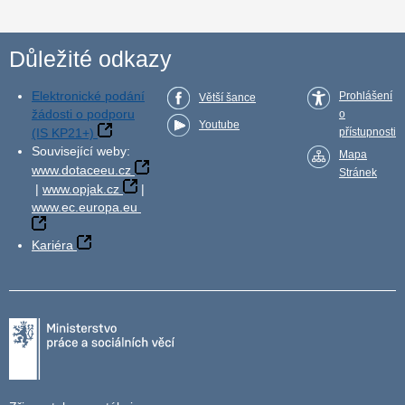
Důležité odkazy
Elektronické podání
Prohlášení
Větší šance
žádosti o podporu
o
Youtube
(IS KP21+)
přístupnosti
Související weby:
Mapa
www.dotaceeu.cz
Stránek
|
www.opjak.cz
|
www.ec.europa.eu
Kariéra