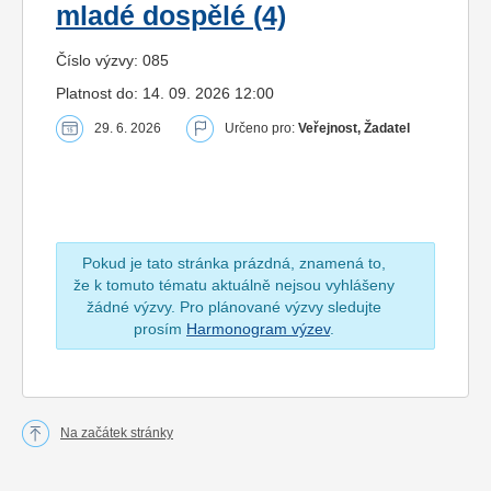
mladé dospělé (4)
Číslo výzvy: 085
Platnost do: 14. 09. 2026 12:00
29. 6. 2026
Určeno pro:
Veřejnost, Žadatel
Pokud je tato stránka prázdná, znamená to,
že k tomuto tématu aktuálně nejsou vyhlášeny
žádné výzvy. Pro plánované výzvy sledujte
prosím
Harmonogram výzev
.
Na začátek stránky