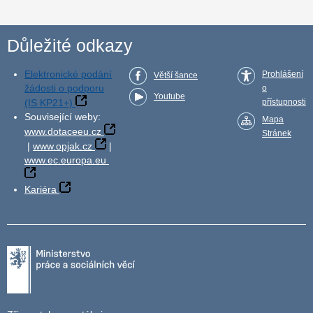
Důležité odkazy
Elektronické podání
Prohlášení
Větší šance
žádosti o podporu
o
Youtube
(IS KP21+)
přístupnosti
Související weby:
Mapa
www.dotaceeu.cz
Stránek
|
www.opjak.cz
|
www.ec.europa.eu
Kariéra