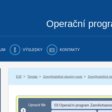
Operační prog
UM
VÝSLEDKY
KONTAKTY
/
/
/
ESF
Témata
Znevýhodněné skupiny osob
Znevýhodněné sku
Upravit filtr
Upravit filtr
03 Operační program Zaměstnanos