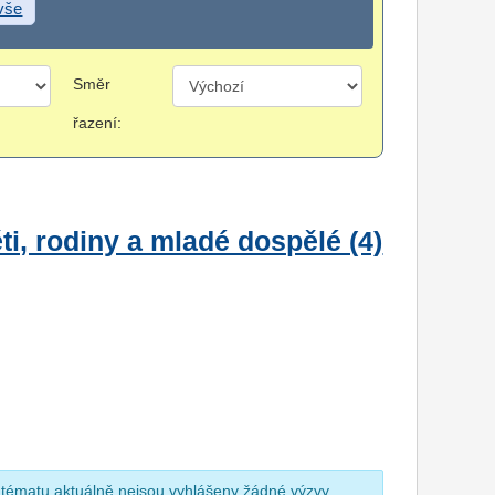
 vše
Směr
řazení:
i, rodiny a mladé dospělé (4)
 tématu aktuálně nejsou vyhlášeny žádné výzvy.