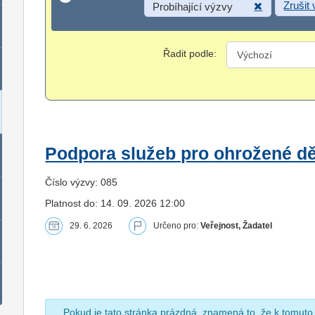
Zrušit
Probíhající výzvy
Řadit podle:
Podpora služeb pro ohrožené dět
Číslo výzvy: 085
Platnost do: 14. 09. 2026 12:00
29. 6. 2026
Určeno pro:
Veřejnost, Žadatel
Pokud je tato stránka prázdná, znamená to, že k tomuto