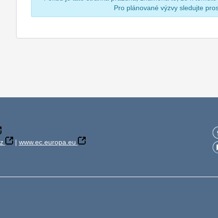
Pro plánované výzvy sledujte pr
z
|
www.ec.europa.eu