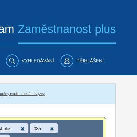
ram
Zaměstnanost plus
VYHLEDÁVÁNÍ
PŘIHLÁŠENÍ
piny osob - aktuální výzvy
t plus
085