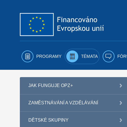
Přejít k obsahu
PROGRAMY
TÉMATA
FÓR
JAK FUNGUJE OPZ+
ZAMĚSTNÁVÁNÍ A VZDĚLÁVÁNÍ
DĚTSKÉ SKUPINY