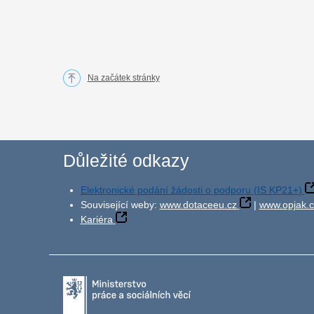
Na začátek stránky
Důležité odkazy
Elektronické podání žádosti o podporu (IS KP21+)
Související weby:
www.dotaceeu.cz
|
www.opjak.c
Kariéra