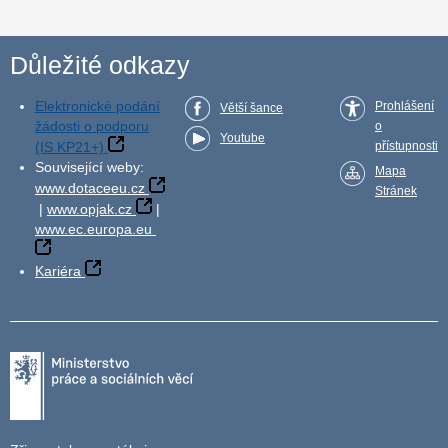
Důležité odkazy
Elektronické podání
Prohlášení
Větší šance
žádosti o podporu
o
Youtube
(IS KP21+)
přístupnosti
Související weby:
Mapa
www.dotaceeu.cz
Stránek
|
www.opjak.cz
|
www.ec.europa.eu
Kariéra