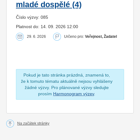
mladé dospělé (4)
Číslo výzvy: 085
Platnost do: 14. 09. 2026 12:00
29. 6. 2026
Určeno pro:
Veřejnost, Žadatel
Pokud je tato stránka prázdná, znamená to,
že k tomuto tématu aktuálně nejsou vyhlášeny
žádné výzvy. Pro plánované výzvy sledujte
prosím
Harmonogram výzev
.
Na začátek stránky