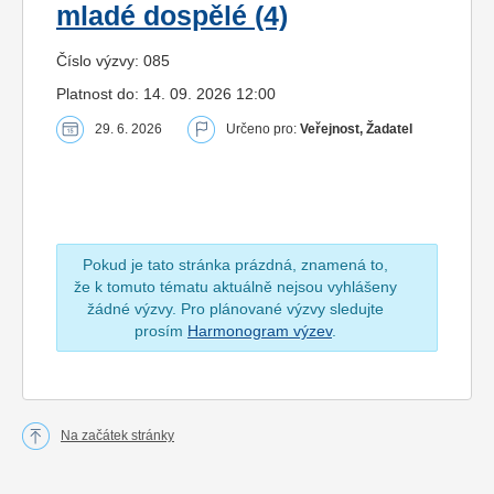
mladé dospělé (4)
Číslo výzvy: 085
Platnost do: 14. 09. 2026 12:00
29. 6. 2026
Určeno pro:
Veřejnost, Žadatel
Pokud je tato stránka prázdná, znamená to,
že k tomuto tématu aktuálně nejsou vyhlášeny
žádné výzvy. Pro plánované výzvy sledujte
prosím
Harmonogram výzev
.
Na začátek stránky