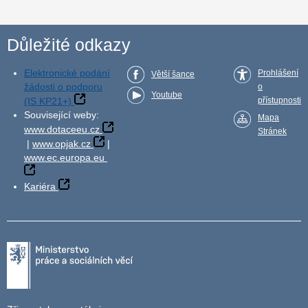
Důležité odkazy
Elektronické podání
Prohlášení
Větší šance
žádosti o podporu
o
Youtube
(IS KP21+)
přístupnosti
Související weby:
Mapa
www.dotaceeu.cz
Stránek
|
www.opjak.cz
|
www.ec.europa.eu
Kariéra