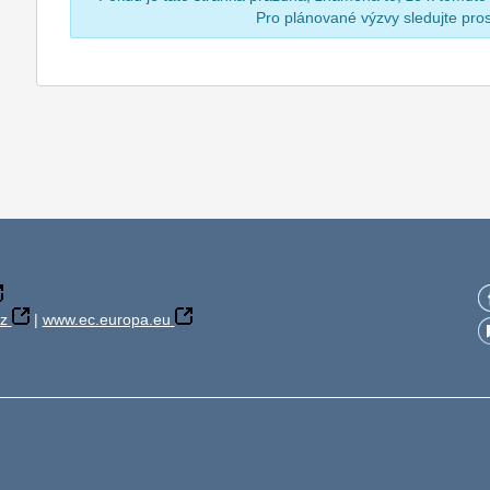
Pro plánované výzvy sledujte pr
z
|
www.ec.europa.eu