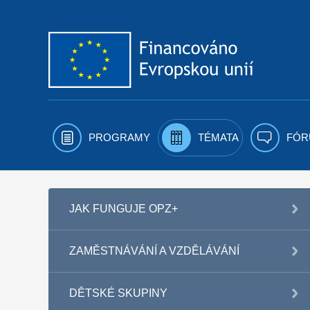
Přejít k obsahu
PROGRAMY
TÉMATA
FÓR
JAK FUNGUJE OPZ+
ZAMĚSTNÁVÁNÍ A VZDĚLÁVÁNÍ
DĚTSKÉ SKUPINY