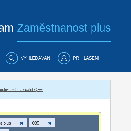
ram
Zaměstnanost plus
VYHLEDÁVÁNÍ
PŘIHLÁŠENÍ
piny osob - aktuální výzvy
t plus
085