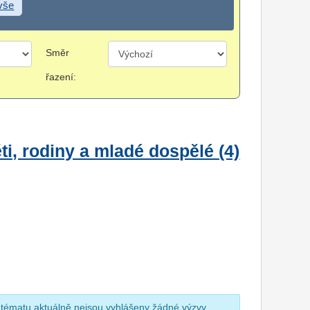
 vše
Směr
řazení:
i, rodiny a mladé dospělé (4)
 tématu aktuálně nejsou vyhlášeny žádné výzvy.