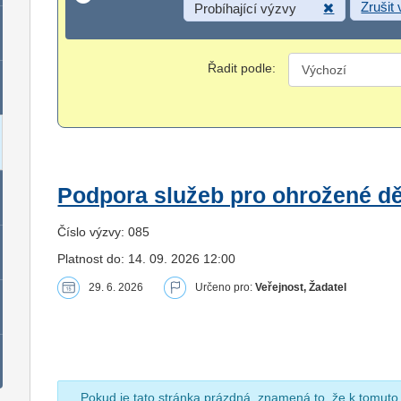
Zrušit
Probíhající výzvy
Řadit podle:
Podpora služeb pro ohrožené dět
Číslo výzvy: 085
Platnost do: 14. 09. 2026 12:00
29. 6. 2026
Určeno pro:
Veřejnost, Žadatel
Pokud je tato stránka prázdná, znamená to, že k tomuto