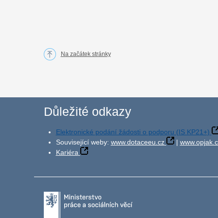
Na začátek stránky
Důležité odkazy
Elektronické podání žádosti o podporu (IS KP21+)
Související weby:
www.dotaceeu.cz
|
www.opjak.c
Kariéra