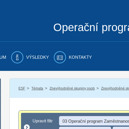
Operační prog
UM
VÝSLEDKY
KONTAKTY
/
/
/
ESF
Témata
Znevýhodněné skupiny osob
Znevýhodněné sku
Upravit filtr
Upravit filtr
03 Operační program Zaměstnanos