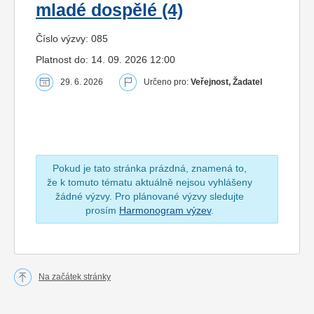
mladé dospělé (4)
Číslo výzvy: 085
Platnost do: 14. 09. 2026 12:00
29. 6. 2026
Určeno pro:
Veřejnost, Žadatel
Pokud je tato stránka prázdná, znamená to,
že k tomuto tématu aktuálně nejsou vyhlášeny
žádné výzvy. Pro plánované výzvy sledujte
prosím
Harmonogram výzev
.
Na začátek stránky