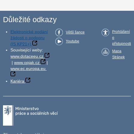
Důležité odkazy
Elektronické podání
Prohlášení
Větší šance
žádosti o podporu
o
Youtube
(IS KP21+)
přístupnosti
Související weby:
Mapa
www.dotaceeu.cz
Stránek
|
www.opjak.cz
|
www.ec.europa.eu
Kariéra