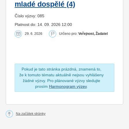
mladé dospělé (4)
Číslo výzvy: 085
Platnost do: 14. 09. 2026 12:00
29. 6. 2026
Určeno pro:
Veřejnost, Žadatel
Pokud je tato stránka prázdná, znamená to,
že k tomuto tématu aktuálně nejsou vyhlášeny
žádné výzvy. Pro plánované výzvy sledujte
prosím
Harmonogram výzev
.
Na začátek stránky