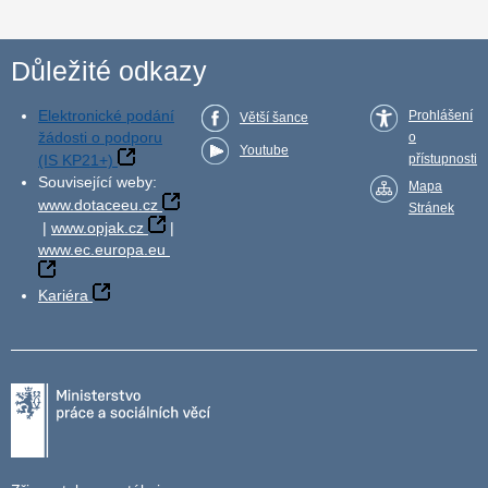
Důležité odkazy
Elektronické podání
Prohlášení
Větší šance
žádosti o podporu
o
Youtube
(IS KP21+)
přístupnosti
Související weby:
Mapa
www.dotaceeu.cz
Stránek
|
www.opjak.cz
|
www.ec.europa.eu
Kariéra