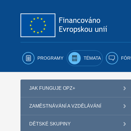
Přejít k obsahu
PROGRAMY
TÉMATA
FÓR
JAK FUNGUJE OPZ+
ZAMĚSTNÁVÁNÍ A VZDĚLÁVÁNÍ
DĚTSKÉ SKUPINY