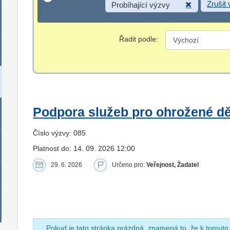
Zrušit
Probíhající výzvy
Řadit podle:
Podpora služeb pro ohrožené dět
Číslo výzvy: 085
Platnost do: 14. 09. 2026 12:00
29. 6. 2026
Určeno pro:
Veřejnost, Žadatel
Pokud je tato stránka prázdná, znamená to, že k tomuto