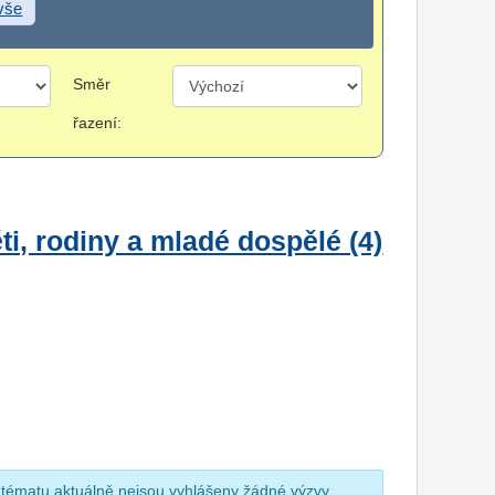
 vše
Směr
řazení:
i, rodiny a mladé dospělé (4)
 tématu aktuálně nejsou vyhlášeny žádné výzvy.