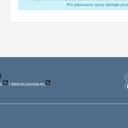
Pro plánované výzvy sledujte pr
z
|
www.ec.europa.eu