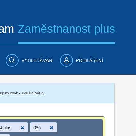
ram
Zaměstnanost plus
VYHLEDÁVÁNÍ
PŘIHLÁŠENÍ
piny osob - aktuální výzvy
t plus
085