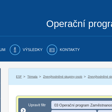
Operační prog
UM
VÝSLEDKY
KONTAKTY
/
/
/
ESF
Témata
Znevýhodněné skupiny osob
Znevýhodněné sku
Upravit filtr
Upravit filtr
03 Operační program Zaměstnanos