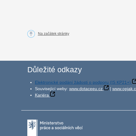
Na začátek stránky
Důležité odkazy
Elektronické podání žádosti o podporu (IS KP21+)
Související weby:
www.dotaceeu.cz
|
www.opjak.c
Kariéra