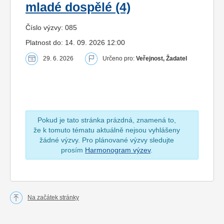
mladé dospělé (4)
Číslo výzvy: 085
Platnost do: 14. 09. 2026 12:00
29. 6. 2026
Určeno pro:
Veřejnost, Žadatel
Pokud je tato stránka prázdná, znamená to,
že k tomuto tématu aktuálně nejsou vyhlášeny
žádné výzvy. Pro plánované výzvy sledujte
prosím
Harmonogram výzev
.
Na začátek stránky