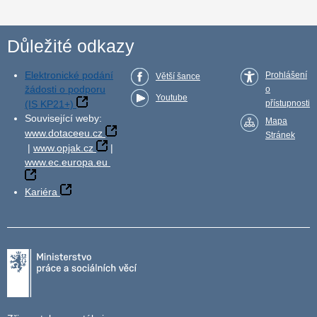
Důležité odkazy
Elektronické podání
Prohlášení
Větší šance
žádosti o podporu
o
Youtube
(IS KP21+)
přístupnosti
Související weby:
Mapa
www.dotaceeu.cz
Stránek
|
www.opjak.cz
|
www.ec.europa.eu
Kariéra