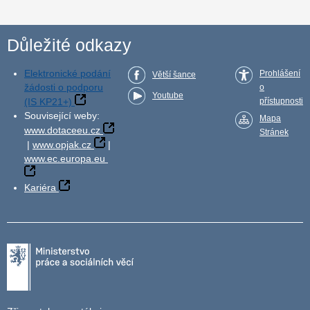
Důležité odkazy
Elektronické podání
Prohlášení
Větší šance
žádosti o podporu
o
Youtube
(IS KP21+)
přístupnosti
Související weby:
Mapa
www.dotaceeu.cz
Stránek
|
www.opjak.cz
|
www.ec.europa.eu
Kariéra