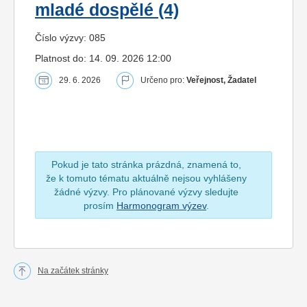
mladé dospělé (4)
Číslo výzvy: 085
Platnost do: 14. 09. 2026 12:00
29. 6. 2026
Určeno pro:
Veřejnost, Žadatel
Pokud je tato stránka prázdná, znamená to,
že k tomuto tématu aktuálně nejsou vyhlášeny
žádné výzvy. Pro plánované výzvy sledujte
prosím
Harmonogram výzev
.
Na začátek stránky