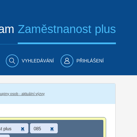
ram
Zaměstnanost plus
VYHLEDÁVÁNÍ
PŘIHLÁŠENÍ
piny osob - aktuální výzvy
t plus
085