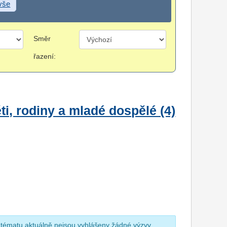
 vše
Směr
řazení:
i, rodiny a mladé dospělé (4)
 tématu aktuálně nejsou vyhlášeny žádné výzvy.