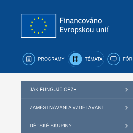
Přejít k obsahu
PROGRAMY
TÉMATA
FÓR
JAK FUNGUJE OPZ+
ZAMĚSTNÁVÁNÍ A VZDĚLÁVÁNÍ
DĚTSKÉ SKUPINY