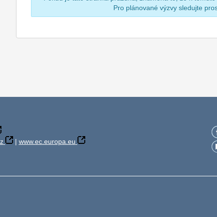
Pro plánované výzvy sledujte pr
z
|
www.ec.europa.eu