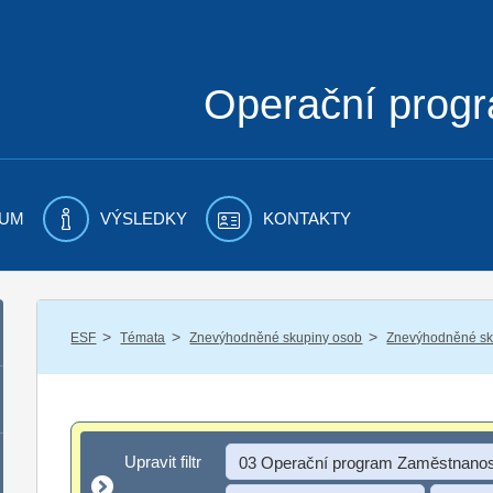
Operační prog
UM
VÝSLEDKY
KONTAKTY
/
/
/
ESF
Témata
Znevýhodněné skupiny osob
Znevýhodněné sku
Upravit filtr
Upravit filtr
03 Operační program Zaměstnanos