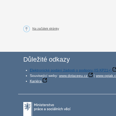
Na začátek stránky
Důležité odkazy
Elektronické podání žádosti o podporu (IS KP21+)
Související weby:
www.dotaceeu.cz
|
www.opjak.c
Kariéra