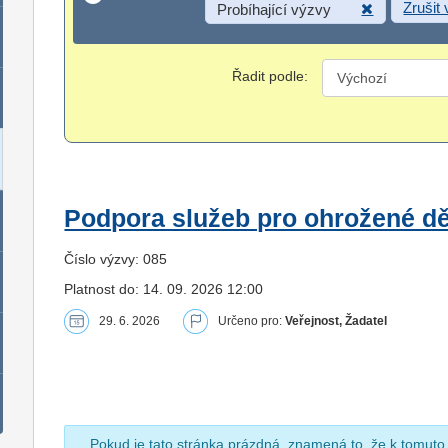
Zrušit
Probíhající výzvy
Řadit podle:
Podpora služeb pro ohrožené dět
Číslo výzvy: 085
Platnost do: 14. 09. 2026 12:00
29. 6. 2026
Určeno pro:
Veřejnost, Žadatel
Pokud je tato stránka prázdná, znamená to, že k tomuto