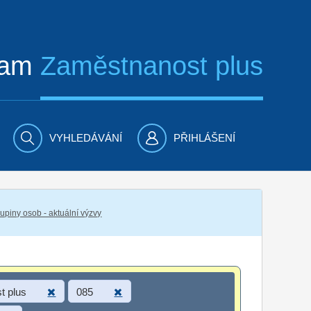
ram
Zaměstnanost plus
VYHLEDÁVÁNÍ
PŘIHLÁŠENÍ
piny osob - aktuální výzvy
t plus
085