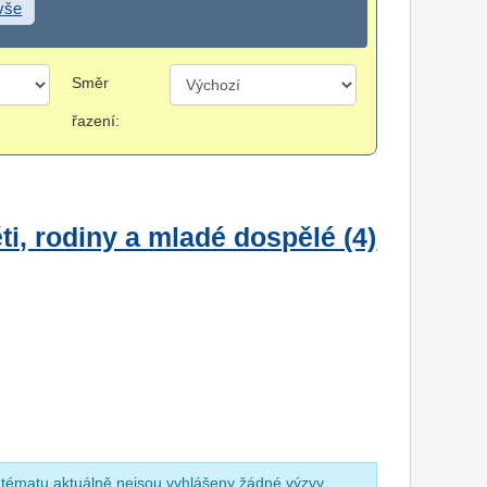
 vše
Směr
řazení:
i, rodiny a mladé dospělé (4)
 tématu aktuálně nejsou vyhlášeny žádné výzvy.