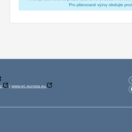
Pro plánované výzvy sledujte pr
z
|
www.ec.europa.eu