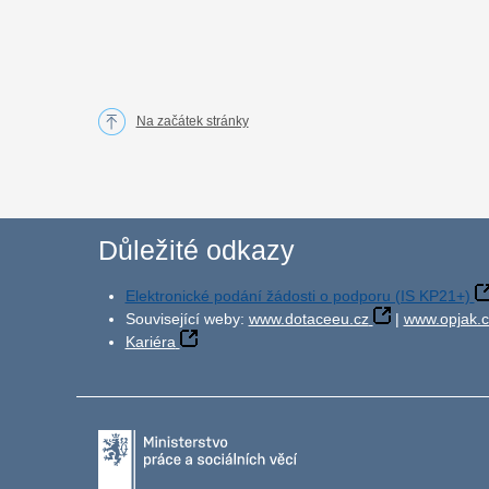
Na začátek stránky
Důležité odkazy
Elektronické podání žádosti o podporu (IS KP21+)
Související weby:
www.dotaceeu.cz
|
www.opjak.c
Kariéra