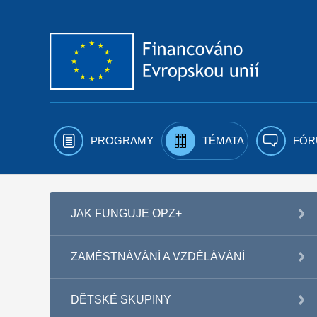
Přejít k obsahu
PROGRAMY
TÉMATA
FÓR
JAK FUNGUJE OPZ+
ZAMĚSTNÁVÁNÍ A VZDĚLÁVÁNÍ
DĚTSKÉ SKUPINY