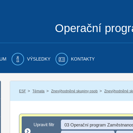
Operační prog
UM
VÝSLEDKY
KONTAKTY
/
/
/
ESF
Témata
Znevýhodněné skupiny osob
Znevýhodněné sku
Upravit filtr
Upravit filtr
03 Operační program Zaměstnanos