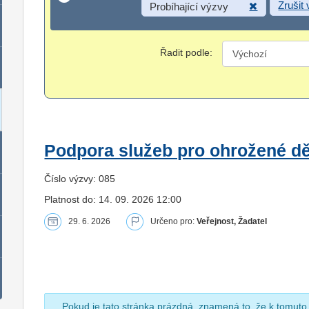
Zrušit
Probíhající výzvy
Řadit podle:
Podpora služeb pro ohrožené dět
Číslo výzvy: 085
Platnost do: 14. 09. 2026 12:00
29. 6. 2026
Určeno pro:
Veřejnost, Žadatel
Pokud je tato stránka prázdná, znamená to, že k tomuto