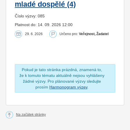
mladé dospělé (4)
Číslo výzvy: 085
Platnost do: 14. 09. 2026 12:00
29. 6. 2026
Určeno pro:
Veřejnost, Žadatel
Pokud je tato stránka prázdná, znamená to,
že k tomuto tématu aktuálně nejsou vyhlášeny
žádné výzvy. Pro plánované výzvy sledujte
prosím
Harmonogram výzev
.
Na začátek stránky