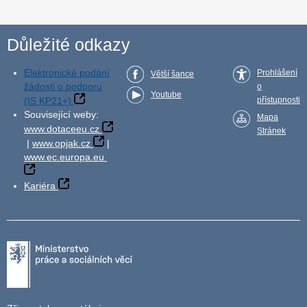
Důležité odkazy
Elektronické podání
Prohlášení
Větší šance
žádosti o podporu
o
Youtube
(IS KP21+)
přístupnosti
Související weby:
Mapa
www.dotaceeu.cz
Stránek
|
www.opjak.cz
|
www.ec.europa.eu
Kariéra