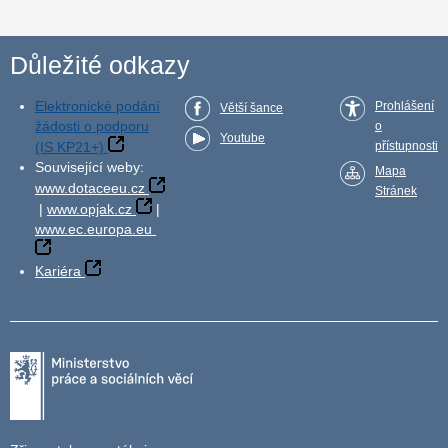
Důležité odkazy
Elektronické podání
Prohlášení
Větší šance
žádosti o podporu
o
Youtube
(IS KP21+)
přístupnosti
Související weby:
Mapa
www.dotaceeu.cz
Stránek
|
www.opjak.cz
|
www.ec.europa.eu
Kariéra