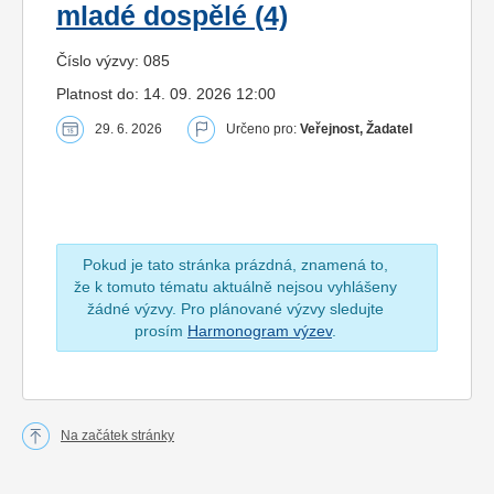
mladé dospělé (4)
Číslo výzvy: 085
Platnost do: 14. 09. 2026 12:00
29. 6. 2026
Určeno pro:
Veřejnost, Žadatel
Pokud je tato stránka prázdná, znamená to,
že k tomuto tématu aktuálně nejsou vyhlášeny
žádné výzvy. Pro plánované výzvy sledujte
prosím
Harmonogram výzev
.
Na začátek stránky