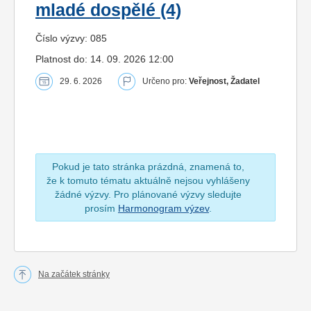
mladé dospělé (4)
Číslo výzvy: 085
Platnost do: 14. 09. 2026 12:00
29. 6. 2026
Určeno pro:
Veřejnost, Žadatel
Pokud je tato stránka prázdná, znamená to,
že k tomuto tématu aktuálně nejsou vyhlášeny
žádné výzvy. Pro plánované výzvy sledujte
prosím
Harmonogram výzev
.
Na začátek stránky