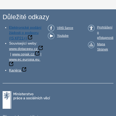
Důležité odkazy
Elektronické podání
Prohlášení
Větší šance
žádosti o podporu
o
Youtube
(IS KP21+)
přístupnosti
Související weby:
Mapa
www.dotaceeu.cz
Stránek
|
www.opjak.cz
|
www.ec.europa.eu
Kariéra