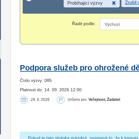
Zrušit
Probíhající výzvy
Řadit podle:
Podpora služeb pro ohrožené dět
Číslo výzvy: 085
Platnost do: 14. 09. 2026 12:00
29. 6. 2026
Určeno pro:
Veřejnost, Žadatel
Pokud je tato stránka prázdná, znamená to, že k tomuto