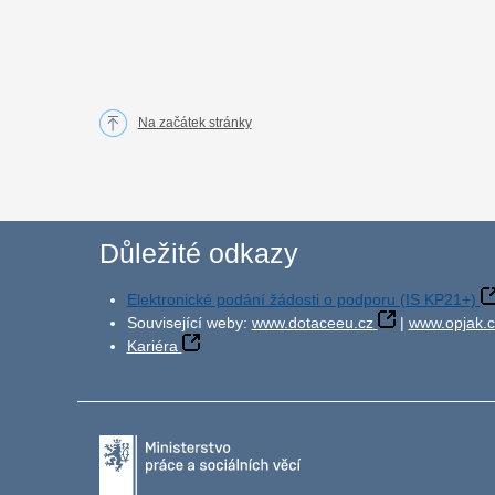
Na začátek stránky
Důležité odkazy
Elektronické podání žádosti o podporu (IS KP21+)
Související weby:
www.dotaceeu.cz
|
www.opjak.c
Kariéra