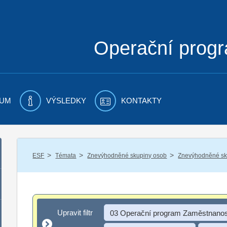
Operační prog
UM
VÝSLEDKY
KONTAKTY
/
/
/
ESF
Témata
Znevýhodněné skupiny osob
Znevýhodněné sku
Upravit filtr
Upravit filtr
03 Operační program Zaměstnanos