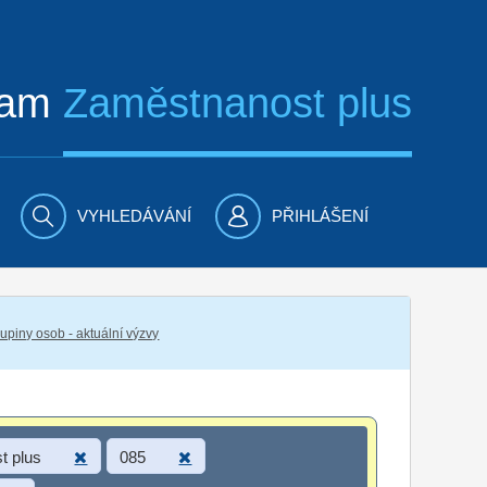
ram
Zaměstnanost plus
VYHLEDÁVÁNÍ
PŘIHLÁŠENÍ
piny osob - aktuální výzvy
t plus
085