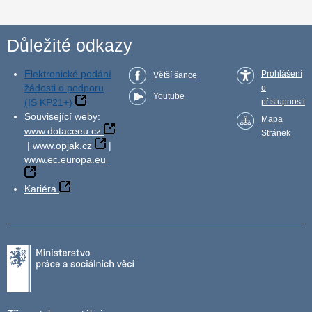
Důležité odkazy
Elektronické podání
Prohlášení
Větší šance
žádosti o podporu
o
Youtube
(IS KP21+)
přístupnosti
Související weby:
Mapa
www.dotaceeu.cz
Stránek
|
www.opjak.cz
|
www.ec.europa.eu
Kariéra