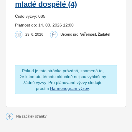
mladé dospělé (4)
Číslo výzvy: 085
Platnost do: 14. 09. 2026 12:00
29. 6. 2026
Určeno pro:
Veřejnost, Žadatel
Pokud je tato stránka prázdná, znamená to,
že k tomuto tématu aktuálně nejsou vyhlášeny
žádné výzvy. Pro plánované výzvy sledujte
prosím
Harmonogram výzev
.
Na začátek stránky