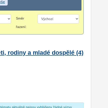
 vše
Směr
řazení:
i, rodiny a mladé dospělé (4)
 tématu aktuálně nejsou vyhlášeny žádné výzvy.