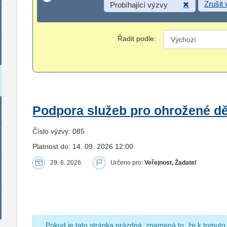
Zrušit
Probíhající výzvy
Řadit podle:
Podpora služeb pro ohrožené dět
Číslo výzvy: 085
Platnost do: 14. 09. 2026 12:00
29. 6. 2026
Určeno pro:
Veřejnost, Žadatel
Pokud je tato stránka prázdná, znamená to, že k tomuto