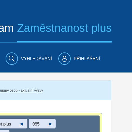
ram
Zaměstnanost plus
VYHLEDÁVÁNÍ
PŘIHLÁŠENÍ
piny osob - aktuální výzvy
t plus
085