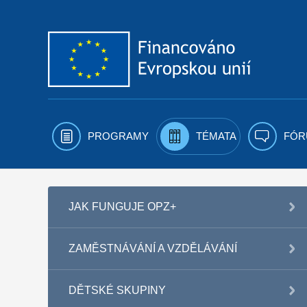
Přejít k obsahu
PROGRAMY
TÉMATA
FÓR
JAK FUNGUJE OPZ+
ZAMĚSTNÁVÁNÍ A VZDĚLÁVÁNÍ
DĚTSKÉ SKUPINY