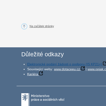
Na začátek stránky
Důležité odkazy
Elektronické podání žádosti o podporu (IS KP21+)
Související weby:
www.dotaceeu.cz
|
www.opjak.c
Kariéra