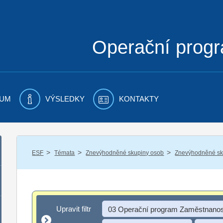
Operační prog
UM
VÝSLEDKY
KONTAKTY
/
/
/
ESF
Témata
Znevýhodněné skupiny osob
Znevýhodněné sku
Upravit filtr
Upravit filtr
03 Operační program Zaměstnanos