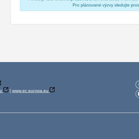
Pro plánované výzvy sledujte pr
z
|
www.ec.europa.eu