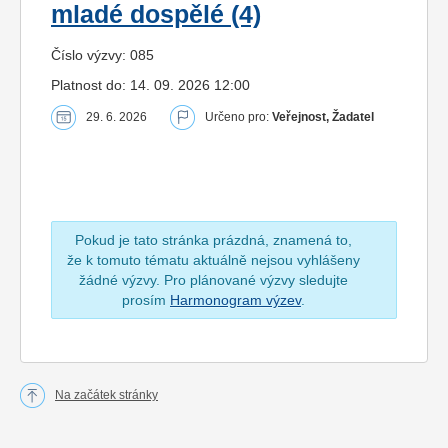
mladé dospělé (4)
Číslo výzvy: 085
Platnost do: 14. 09. 2026 12:00
29. 6. 2026
Určeno pro:
Veřejnost, Žadatel
Pokud je tato stránka prázdná, znamená to,
že k tomuto tématu aktuálně nejsou vyhlášeny
žádné výzvy. Pro plánované výzvy sledujte
prosím
Harmonogram výzev
.
Na začátek stránky