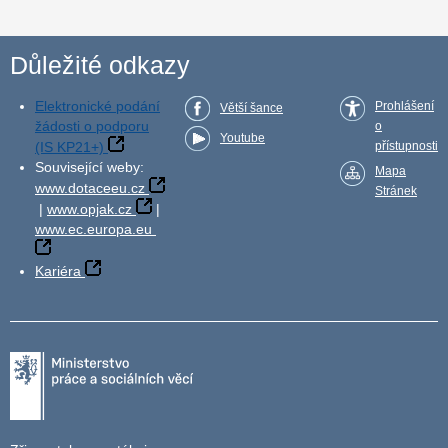
Důležité odkazy
Elektronické podání
Prohlášení
Větší šance
žádosti o podporu
o
Youtube
(IS KP21+)
přístupnosti
Související weby:
Mapa
www.dotaceeu.cz
Stránek
|
www.opjak.cz
|
www.ec.europa.eu
Kariéra