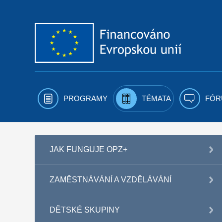
Přejít k obsahu
PROGRAMY
TÉMATA
FÓR
JAK FUNGUJE OPZ+
ZAMĚSTNÁVÁNÍ A VZDĚLÁVÁNÍ
DĚTSKÉ SKUPINY