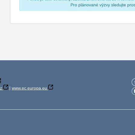
Pro plánované výzvy sledujte pr
z
|
www.ec.europa.eu