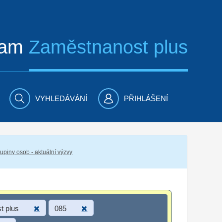
ram
Zaměstnanost plus
VYHLEDÁVÁNÍ
PŘIHLÁŠENÍ
piny osob - aktuální výzvy
t plus
085