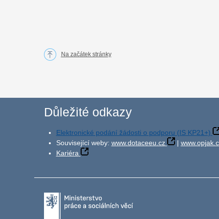
Na začátek stránky
Důležité odkazy
Elektronické podání žádosti o podporu (IS KP21+)
Související weby:
www.dotaceeu.cz
|
www.opjak.c
Kariéra