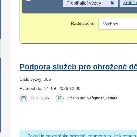
Zrušit
Probíhající výzvy
Řadit podle:
Podpora služeb pro ohrožené dět
Číslo výzvy: 085
Platnost do: 14. 09. 2026 12:00
29. 6. 2026
Určeno pro:
Veřejnost, Žadatel
Pokud je tato stránka prázdná, znamená to, že k tomuto