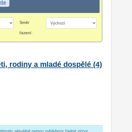
 vše
Směr
řazení:
i, rodiny a mladé dospělé (4)
 tématu aktuálně nejsou vyhlášeny žádné výzvy.