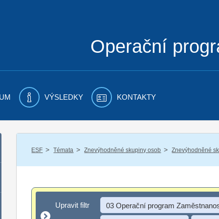
Operační prog
UM
VÝSLEDKY
KONTAKTY
/
/
/
ESF
Témata
Znevýhodněné skupiny osob
Znevýhodněné sku
Upravit filtr
Upravit filtr
03 Operační program Zaměstnanos