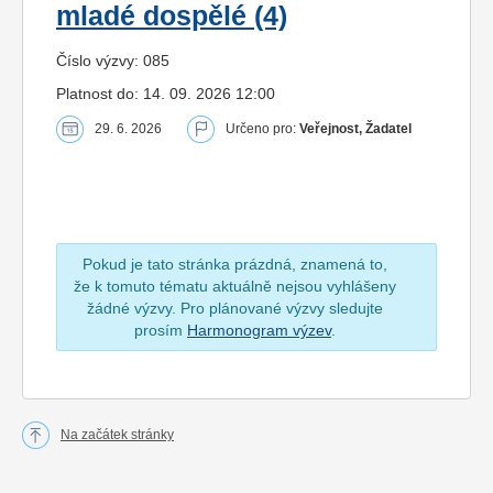
mladé dospělé (4)
Číslo výzvy: 085
Platnost do: 14. 09. 2026 12:00
29. 6. 2026
Určeno pro:
Veřejnost, Žadatel
Pokud je tato stránka prázdná, znamená to,
že k tomuto tématu aktuálně nejsou vyhlášeny
žádné výzvy. Pro plánované výzvy sledujte
prosím
Harmonogram výzev
.
Na začátek stránky