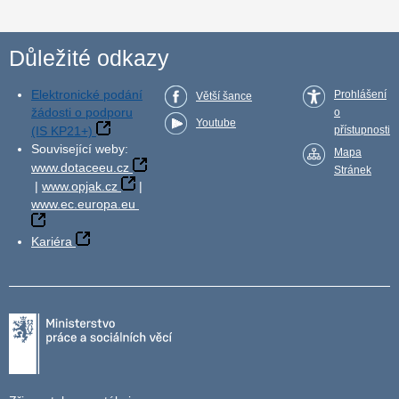
Důležité odkazy
Elektronické podání
Prohlášení
Větší šance
žádosti o podporu
o
Youtube
(IS KP21+)
přístupnosti
Související weby:
Mapa
www.dotaceeu.cz
Stránek
|
www.opjak.cz
|
www.ec.europa.eu
Kariéra