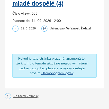
mladé dospělé (4)
Číslo výzvy: 085
Platnost do: 14. 09. 2026 12:00
29. 6. 2026
Určeno pro:
Veřejnost, Žadatel
Pokud je tato stránka prázdná, znamená to,
že k tomuto tématu aktuálně nejsou vyhlášeny
žádné výzvy. Pro plánované výzvy sledujte
prosím
Harmonogram výzev
.
Na začátek stránky