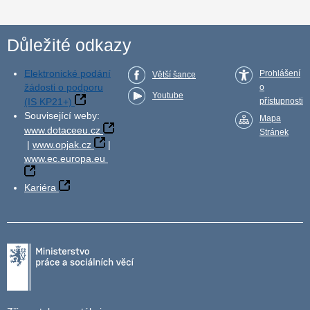
Důležité odkazy
Elektronické podání
Prohlášení
Větší šance
žádosti o podporu
o
Youtube
(IS KP21+)
přístupnosti
Související weby:
Mapa
www.dotaceeu.cz
Stránek
|
www.opjak.cz
|
www.ec.europa.eu
Kariéra