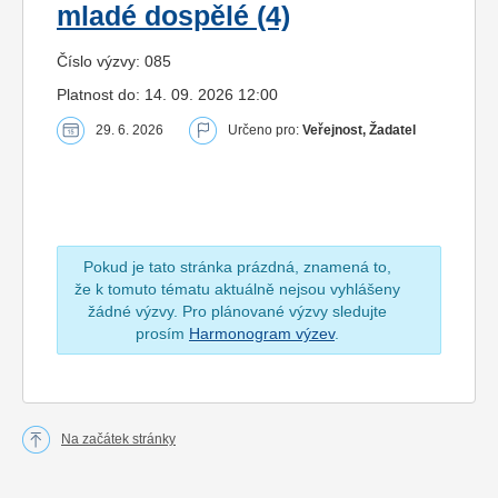
mladé dospělé (4)
Číslo výzvy: 085
Platnost do: 14. 09. 2026 12:00
29. 6. 2026
Určeno pro:
Veřejnost, Žadatel
Pokud je tato stránka prázdná, znamená to,
že k tomuto tématu aktuálně nejsou vyhlášeny
žádné výzvy. Pro plánované výzvy sledujte
prosím
Harmonogram výzev
.
Na začátek stránky