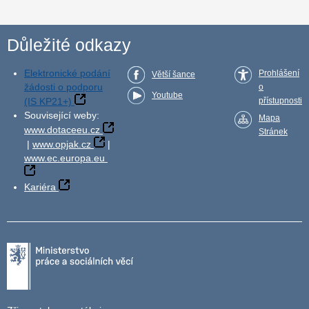
Důležité odkazy
Elektronické podání
Prohlášení
Větší šance
žádosti o podporu
o
Youtube
(IS KP21+)
přístupnosti
Související weby:
Mapa
www.dotaceeu.cz
Stránek
|
www.opjak.cz
|
www.ec.europa.eu
Kariéra