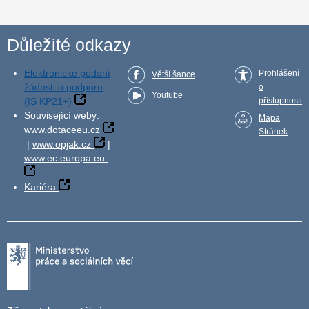
Důležité odkazy
Elektronické podání
Prohlášení
Větší šance
žádosti o podporu
o
Youtube
(IS KP21+)
přístupnosti
Související weby:
Mapa
www.dotaceeu.cz
Stránek
|
www.opjak.cz
|
www.ec.europa.eu
Kariéra