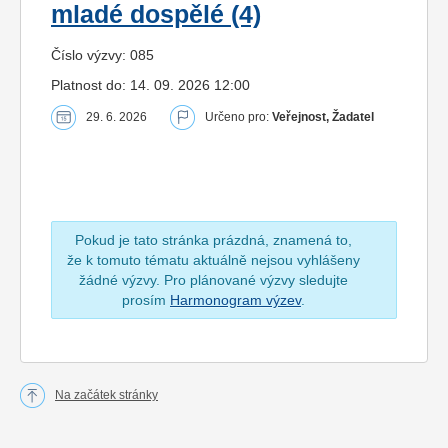
mladé dospělé (4)
Číslo výzvy: 085
Platnost do: 14. 09. 2026 12:00
29. 6. 2026
Určeno pro:
Veřejnost, Žadatel
Pokud je tato stránka prázdná, znamená to,
že k tomuto tématu aktuálně nejsou vyhlášeny
žádné výzvy. Pro plánované výzvy sledujte
prosím
Harmonogram výzev
.
Na začátek stránky