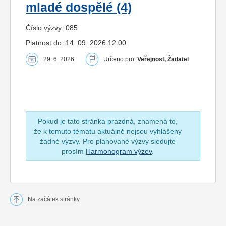
mladé dospělé (4)
Číslo výzvy: 085
Platnost do: 14. 09. 2026 12:00
29. 6. 2026
Určeno pro:
Veřejnost, Žadatel
Pokud je tato stránka prázdná, znamená to,
že k tomuto tématu aktuálně nejsou vyhlášeny
žádné výzvy. Pro plánované výzvy sledujte
prosím
Harmonogram výzev
.
Na začátek stránky