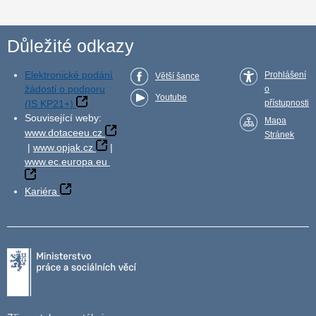
Důležité odkazy
Elektronické podání
Prohlášení
Větší šance
žádosti o podporu
o
Youtube
(IS KP21+)
přístupnosti
Související weby:
Mapa
www.dotaceeu.cz
Stránek
|
www.opjak.cz
|
www.ec.europa.eu
Kariéra