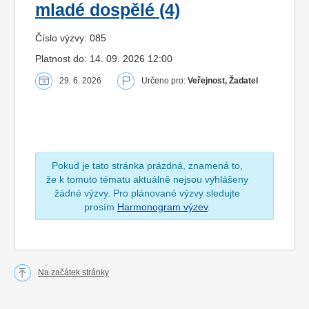
mladé dospělé (4)
Číslo výzvy: 085
Platnost do: 14. 09. 2026 12:00
29. 6. 2026
Určeno pro:
Veřejnost, Žadatel
Pokud je tato stránka prázdná, znamená to,
že k tomuto tématu aktuálně nejsou vyhlášeny
žádné výzvy. Pro plánované výzvy sledujte
prosím
Harmonogram výzev
.
Na začátek stránky