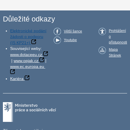
Důležité odkazy
Elektronické podání
Prohlášení
Větší šance
žádosti o podporu
o
Youtube
(IS KP21+)
přístupnosti
Související weby:
Mapa
www.dotaceeu.cz
Stránek
|
www.opjak.cz
|
www.ec.europa.eu
Kariéra