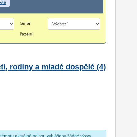
 vše
Směr
řazení:
i, rodiny a mladé dospělé (4)
 tématu aktuálně nejsou vyhlášeny žádné výzvy.