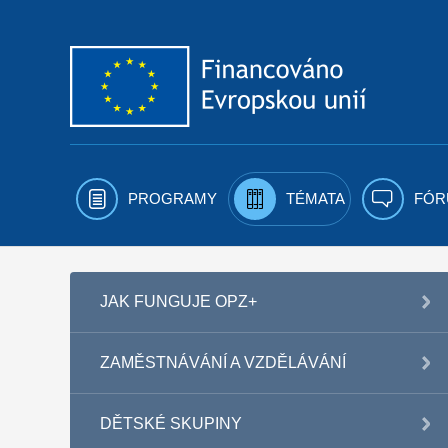
Přejít k obsahu
PROGRAMY
TÉMATA
FÓR
JAK FUNGUJE OPZ+
ZAMĚSTNÁVÁNÍ A VZDĚLÁVÁNÍ
DĚTSKÉ SKUPINY