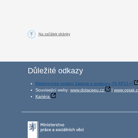
Na začátek stránky
Důležité odkazy
Elektronické podání žádosti o podporu (IS KP21+)
Související weby:
www.dotaceeu.cz
|
www.opjak.c
Kariéra