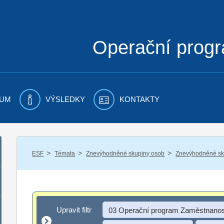
Operační prog
UM
VÝSLEDKY
KONTAKTY
/
/
/
ESF
Témata
Znevýhodněné skupiny osob
Znevýhodněné sku
Upravit filtr
Upravit filtr
03 Operační program Zaměstnanos