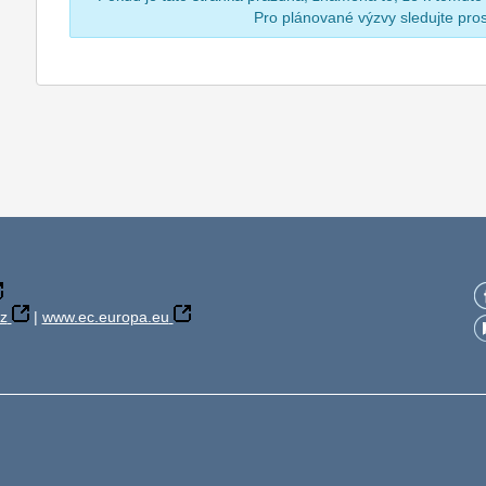
Pro plánované výzvy sledujte pr
z
|
www.ec.europa.eu