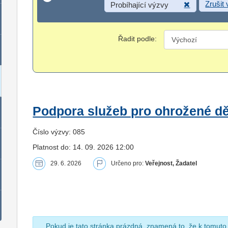
Zrušit
Probíhající výzvy
Řadit podle:
Podpora služeb pro ohrožené dět
Číslo výzvy: 085
Platnost do: 14. 09. 2026 12:00
29. 6. 2026
Určeno pro:
Veřejnost, Žadatel
Pokud je tato stránka prázdná, znamená to, že k tomuto