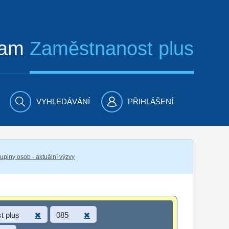
ram
Zaměstnanost plus
VYHLEDÁVÁNÍ
PŘIHLÁŠENÍ
piny osob - aktuální výzvy
t plus
085