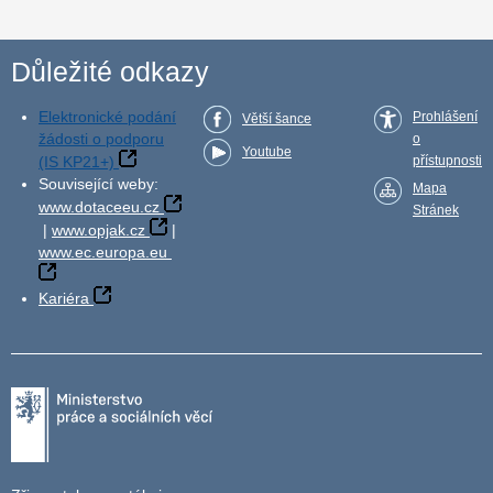
Důležité odkazy
Elektronické podání
Prohlášení
Větší šance
žádosti o podporu
o
Youtube
(IS KP21+)
přístupnosti
Související weby:
Mapa
www.dotaceeu.cz
Stránek
|
www.opjak.cz
|
www.ec.europa.eu
Kariéra