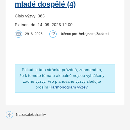
mladé dospělé (4)
Číslo výzvy: 085
Platnost do: 14. 09. 2026 12:00
29. 6. 2026
Určeno pro:
Veřejnost, Žadatel
Pokud je tato stránka prázdná, znamená to,
že k tomuto tématu aktuálně nejsou vyhlášeny
žádné výzvy. Pro plánované výzvy sledujte
prosím
Harmonogram výzev
.
Na začátek stránky