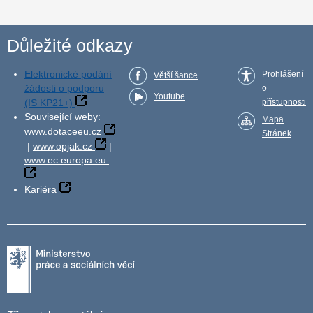
Důležité odkazy
Elektronické podání
Prohlášení
Větší šance
žádosti o podporu
o
Youtube
(IS KP21+)
přístupnosti
Související weby:
Mapa
www.dotaceeu.cz
Stránek
|
www.opjak.cz
|
www.ec.europa.eu
Kariéra