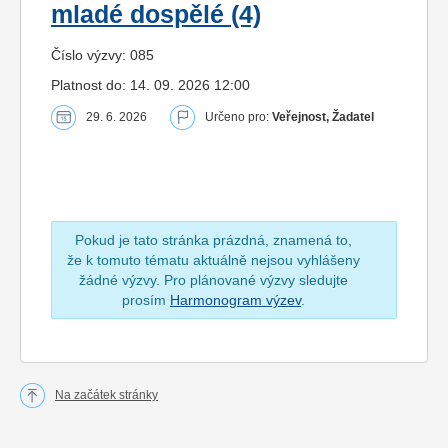
mladé dospělé (4)
Číslo výzvy: 085
Platnost do: 14. 09. 2026 12:00
29. 6. 2026
Určeno pro:
Veřejnost, Žadatel
Pokud je tato stránka prázdná, znamená to,
že k tomuto tématu aktuálně nejsou vyhlášeny
žádné výzvy. Pro plánované výzvy sledujte
prosím
Harmonogram výzev
.
Na začátek stránky