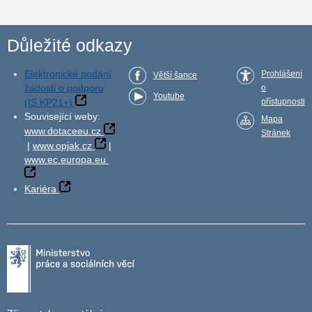
Důležité odkazy
Elektronické podání
Prohlášení
Větší šance
žádosti o podporu
o
Youtube
(IS KP21+)
přístupnosti
Související weby:
Mapa
www.dotaceeu.cz
Stránek
|
www.opjak.cz
|
www.ec.europa.eu
Kariéra