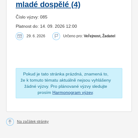
mladé dospělé (4)
Číslo výzvy: 085
Platnost do: 14. 09. 2026 12:00
29. 6. 2026
Určeno pro:
Veřejnost, Žadatel
Pokud je tato stránka prázdná, znamená to,
že k tomuto tématu aktuálně nejsou vyhlášeny
žádné výzvy. Pro plánované výzvy sledujte
prosím
Harmonogram výzev
.
Na začátek stránky