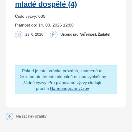
mladé dospělé (4)
Číslo výzvy: 085
Platnost do: 14. 09. 2026 12:00
29. 6. 2026
Určeno pro:
Veřejnost, Žadatel
Pokud je tato stránka prázdná, znamená to,
že k tomuto tématu aktuálně nejsou vyhlášeny
žádné výzvy. Pro plánované výzvy sledujte
prosím
Harmonogram výzev
.
Na začátek stránky