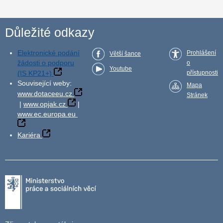
Důležité odkazy
Elektronické podání
Prohlášení
Větší šance
žádosti o podporu
o
Youtube
(IS KP21+)
přístupnosti
Související weby:
Mapa
www.dotaceeu.cz
Stránek
|
www.opjak.cz
|
www.ec.europa.eu
Kariéra