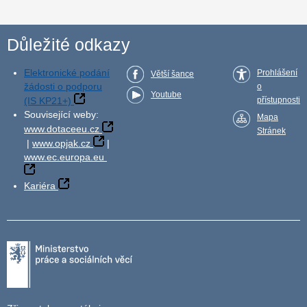
Důležité odkazy
Elektronické podání
Prohlášení
Větší šance
žádosti o podporu
o
Youtube
(IS KP21+)
přístupnosti
Související weby:
Mapa
www.dotaceeu.cz
Stránek
|
www.opjak.cz
|
www.ec.europa.eu
Kariéra