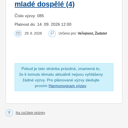
mladé dospělé (4)
Číslo výzvy: 085
Platnost do: 14. 09. 2026 12:00
29. 6. 2026
Určeno pro:
Veřejnost, Žadatel
Pokud je tato stránka prázdná, znamená to,
že k tomuto tématu aktuálně nejsou vyhlášeny
žádné výzvy. Pro plánované výzvy sledujte
prosím
Harmonogram výzev
.
Na začátek stránky