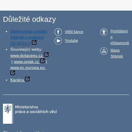
Důležité odkazy
Elektronické podání
Prohlášení
Větší šance
žádosti o podporu
o
Youtube
(IS KP21+)
přístupnosti
Související weby:
Mapa
www.dotaceeu.cz
Stránek
|
www.opjak.cz
|
www.ec.europa.eu
Kariéra