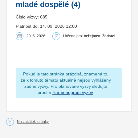
mladé dospělé (4)
Číslo výzvy: 085
Platnost do: 14. 09. 2026 12:00
29. 6. 2026
Určeno pro:
Veřejnost, Žadatel
Pokud je tato stránka prázdná, znamená to,
že k tomuto tématu aktuálně nejsou vyhlášeny
žádné výzvy. Pro plánované výzvy sledujte
prosím
Harmonogram výzev
.
Na začátek stránky