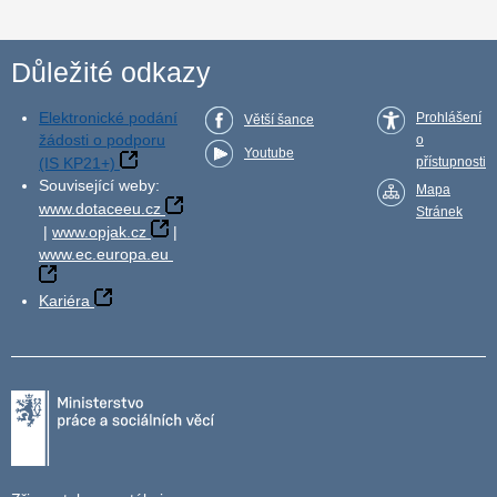
Důležité odkazy
Elektronické podání
Prohlášení
Větší šance
žádosti o podporu
o
Youtube
(IS KP21+)
přístupnosti
Související weby:
Mapa
www.dotaceeu.cz
Stránek
|
www.opjak.cz
|
www.ec.europa.eu
Kariéra