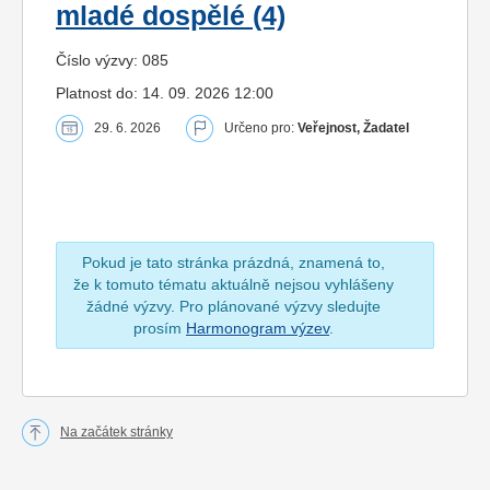
mladé dospělé (4)
Číslo výzvy: 085
Platnost do: 14. 09. 2026 12:00
29. 6. 2026
Určeno pro:
Veřejnost, Žadatel
Pokud je tato stránka prázdná, znamená to,
že k tomuto tématu aktuálně nejsou vyhlášeny
žádné výzvy. Pro plánované výzvy sledujte
prosím
Harmonogram výzev
.
Na začátek stránky