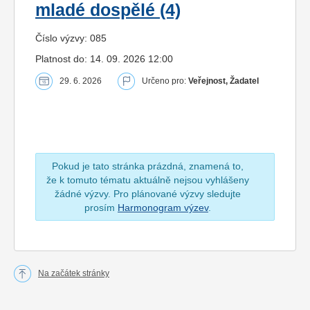
mladé dospělé (4)
Číslo výzvy: 085
Platnost do: 14. 09. 2026 12:00
29. 6. 2026
Určeno pro:
Veřejnost, Žadatel
Pokud je tato stránka prázdná, znamená to,
že k tomuto tématu aktuálně nejsou vyhlášeny
žádné výzvy. Pro plánované výzvy sledujte
prosím
Harmonogram výzev
.
Na začátek stránky