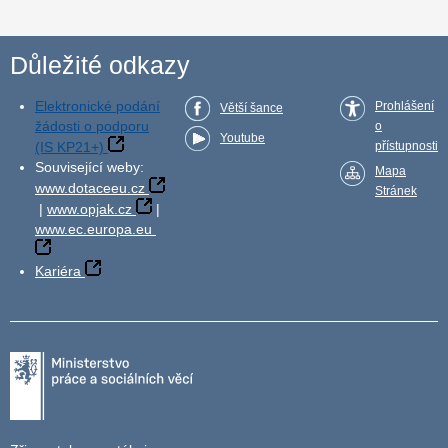
Důležité odkazy
Elektronické podání
Prohlášení
Větší šance
žádosti o podporu
o
Youtube
(IS KP21+)
přístupnosti
Související weby:
Mapa
www.dotaceeu.cz
Stránek
|
www.opjak.cz
|
www.ec.europa.eu
Kariéra