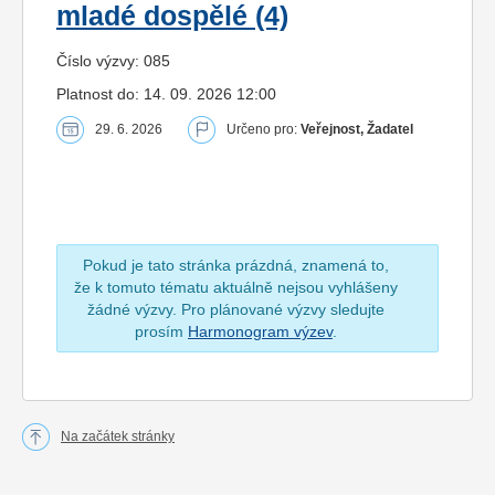
mladé dospělé (4)
Číslo výzvy: 085
Platnost do: 14. 09. 2026 12:00
29. 6. 2026
Určeno pro:
Veřejnost, Žadatel
Pokud je tato stránka prázdná, znamená to,
že k tomuto tématu aktuálně nejsou vyhlášeny
žádné výzvy. Pro plánované výzvy sledujte
prosím
Harmonogram výzev
.
Na začátek stránky