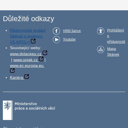
Důležité odkazy
Elektronické podání
Prohlášení
Větší šance
žádosti o podporu
o
Youtube
(IS KP21+)
přístupnosti
Související weby:
Mapa
www.dotaceeu.cz
Stránek
|
www.opjak.cz
|
www.ec.europa.eu
Kariéra