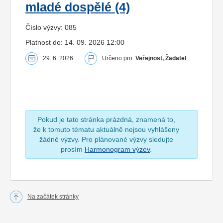
mladé dospělé (4)
Číslo výzvy: 085
Platnost do: 14. 09. 2026 12:00
29. 6. 2026
Určeno pro:
Veřejnost, Žadatel
Pokud je tato stránka prázdná, znamená to,
že k tomuto tématu aktuálně nejsou vyhlášeny
žádné výzvy. Pro plánované výzvy sledujte
prosím
Harmonogram výzev
.
Na začátek stránky