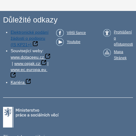
Důležité odkazy
Elektronické podání
Prohlášení
Větší šance
žádosti o podporu
o
Youtube
(IS KP21+)
přístupnosti
Související weby:
Mapa
www.dotaceeu.cz
Stránek
|
www.opjak.cz
|
www.ec.europa.eu
Kariéra