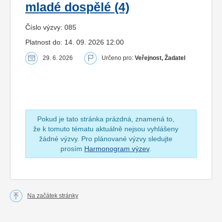
mladé dospělé (4)
Číslo výzvy: 085
Platnost do: 14. 09. 2026 12:00
29. 6. 2026
Určeno pro:
Veřejnost, Žadatel
Pokud je tato stránka prázdná, znamená to,
že k tomuto tématu aktuálně nejsou vyhlášeny
žádné výzvy. Pro plánované výzvy sledujte
prosím
Harmonogram výzev
.
Na začátek stránky