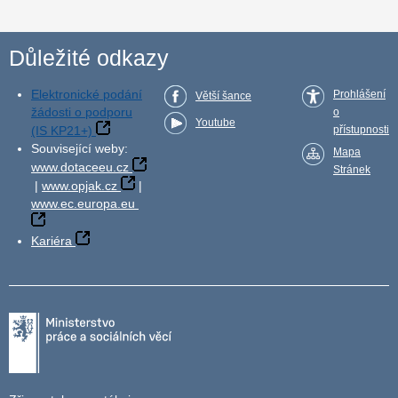
Důležité odkazy
Elektronické podání
Prohlášení
Větší šance
žádosti o podporu
o
Youtube
(IS KP21+)
přístupnosti
Související weby:
Mapa
www.dotaceeu.cz
Stránek
|
www.opjak.cz
|
www.ec.europa.eu
Kariéra