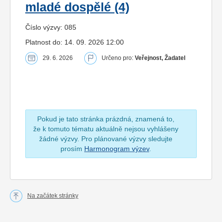
mladé dospělé (4)
Číslo výzvy: 085
Platnost do: 14. 09. 2026 12:00
29. 6. 2026
Určeno pro:
Veřejnost, Žadatel
Pokud je tato stránka prázdná, znamená to,
že k tomuto tématu aktuálně nejsou vyhlášeny
žádné výzvy. Pro plánované výzvy sledujte
prosím
Harmonogram výzev
.
Na začátek stránky