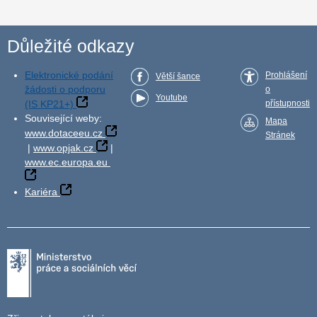
Důležité odkazy
Elektronické podání
Prohlášení
Větší šance
žádosti o podporu
o
Youtube
(IS KP21+)
přístupnosti
Související weby:
Mapa
www.dotaceeu.cz
Stránek
|
www.opjak.cz
|
www.ec.europa.eu
Kariéra