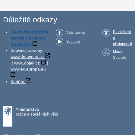
Důležité odkazy
Elektronické podání
Prohlášení
Větší šance
žádosti o podporu
o
Youtube
(IS KP21+)
přístupnosti
Související weby:
Mapa
www.dotaceeu.cz
Stránek
|
www.opjak.cz
|
www.ec.europa.eu
Kariéra