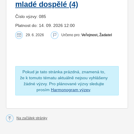
mladé dospělé (4)
Číslo výzvy: 085
Platnost do: 14. 09. 2026 12:00
29. 6. 2026
Určeno pro:
Veřejnost, Žadatel
Pokud je tato stránka prázdná, znamená to,
že k tomuto tématu aktuálně nejsou vyhlášeny
žádné výzvy. Pro plánované výzvy sledujte
prosím
Harmonogram výzev
.
Na začátek stránky