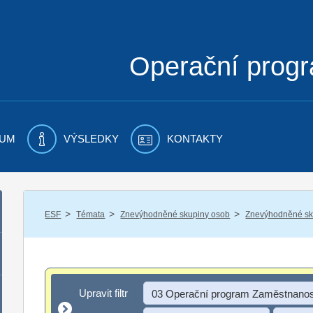
Operační prog
UM
VÝSLEDKY
KONTAKTY
/
/
/
ESF
Témata
Znevýhodněné skupiny osob
Znevýhodněné sku
Upravit filtr
Upravit filtr
03 Operační program Zaměstnanos