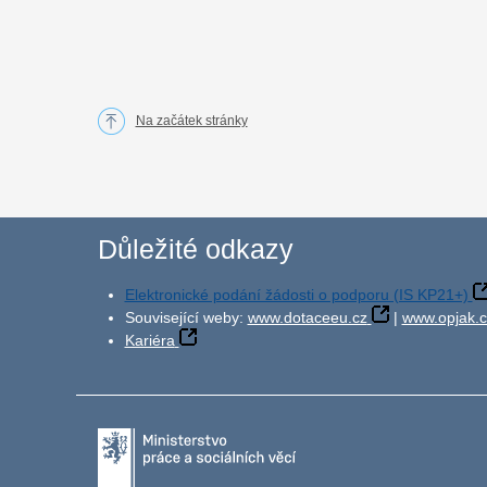
Na začátek stránky
Důležité odkazy
Elektronické podání žádosti o podporu (IS KP21+)
Související weby:
www.dotaceeu.cz
|
www.opjak.c
Kariéra