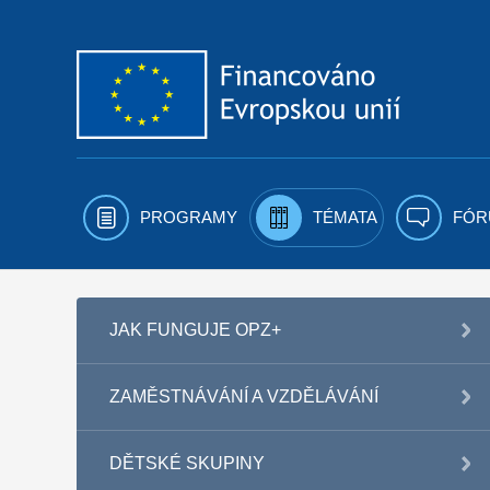
Přejít k obsahu
PROGRAMY
TÉMATA
FÓR
JAK FUNGUJE OPZ+
ZAMĚSTNÁVÁNÍ A VZDĚLÁVÁNÍ
DĚTSKÉ SKUPINY