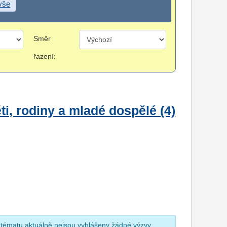
 vše
Směr
řazení:
i, rodiny a mladé dospělé (4)
 tématu aktuálně nejsou vyhlášeny žádné výzvy.