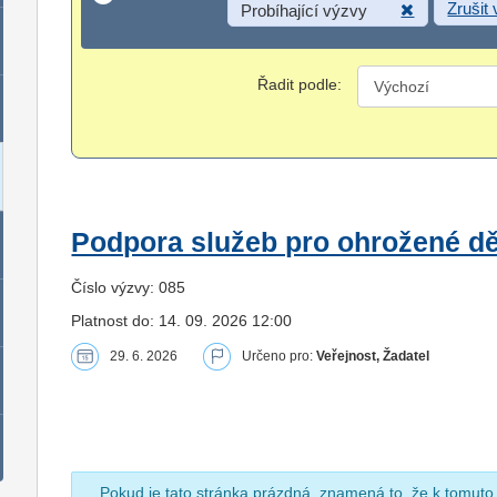
Zrušit
Probíhající výzvy
Řadit podle:
Podpora služeb pro ohrožené dět
Číslo výzvy: 085
Platnost do: 14. 09. 2026 12:00
29. 6. 2026
Určeno pro:
Veřejnost, Žadatel
Pokud je tato stránka prázdná, znamená to, že k tomuto