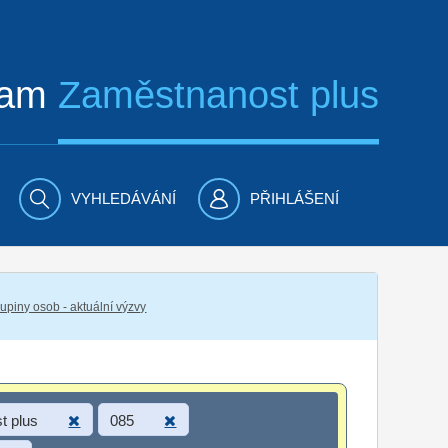
ram
Zaměstnanost plus
VYHLEDÁVÁNÍ
PŘIHLÁŠENÍ
piny osob - aktuální výzvy
t plus
085