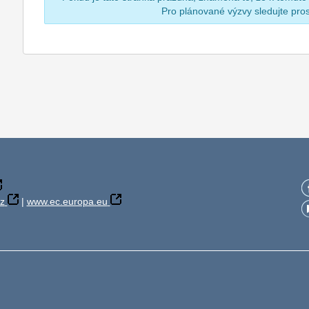
Pro plánované výzvy sledujte pr
z
|
www.ec.europa.eu