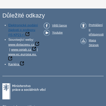
Důležité odkazy
Elektronické podání
Prohlášení
Větší šance
žádosti o podporu
o
Youtube
(IS KP21+)
přístupnosti
Související weby:
Mapa
www.dotaceeu.cz
Stránek
|
www.opjak.cz
|
www.ec.europa.eu
Kariéra