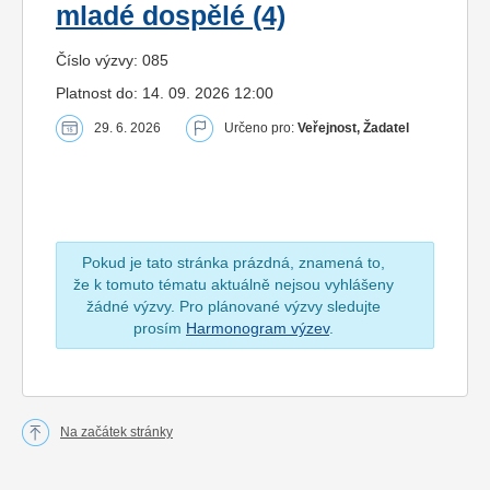
mladé dospělé (4)
Číslo výzvy: 085
Platnost do: 14. 09. 2026 12:00
29. 6. 2026
Určeno pro:
Veřejnost, Žadatel
Pokud je tato stránka prázdná, znamená to,
že k tomuto tématu aktuálně nejsou vyhlášeny
žádné výzvy. Pro plánované výzvy sledujte
prosím
Harmonogram výzev
.
Na začátek stránky