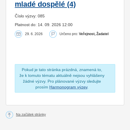
mladé dospělé (4)
Číslo výzvy: 085
Platnost do: 14. 09. 2026 12:00
29. 6. 2026
Určeno pro:
Veřejnost, Žadatel
Pokud je tato stránka prázdná, znamená to,
že k tomuto tématu aktuálně nejsou vyhlášeny
žádné výzvy. Pro plánované výzvy sledujte
prosím
Harmonogram výzev
.
Na začátek stránky