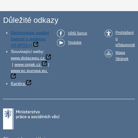
Důležité odkazy
Elektronické podání
Prohlášení
Větší šance
žádosti o podporu
o
Youtube
(IS KP21+)
přístupnosti
Související weby:
Mapa
www.dotaceeu.cz
Stránek
|
www.opjak.cz
|
www.ec.europa.eu
Kariéra