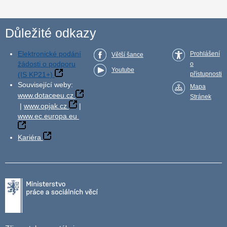
Důležité odkazy
Elektronické podání
Prohlášení
Větší šance
žádosti o podporu
o
Youtube
(IS KP21+)
přístupnosti
Související weby:
Mapa
www.dotaceeu.cz
Stránek
|
www.opjak.cz
|
www.ec.europa.eu
Kariéra