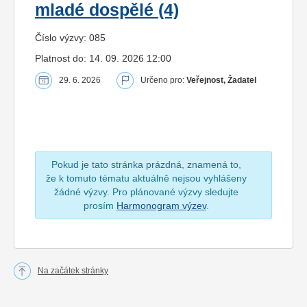
mladé dospělé (4)
Číslo výzvy: 085
Platnost do: 14. 09. 2026 12:00
29. 6. 2026
Určeno pro:
Veřejnost, Žadatel
Pokud je tato stránka prázdná, znamená to,
že k tomuto tématu aktuálně nejsou vyhlášeny
žádné výzvy. Pro plánované výzvy sledujte
prosím
Harmonogram výzev
.
Na začátek stránky