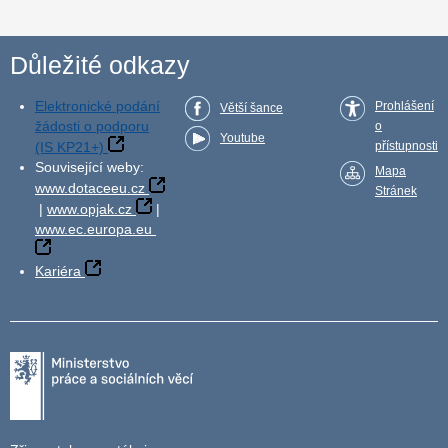
Důležité odkazy
Elektronické podání
Prohlášení
Větší šance
žádosti o podporu
o
Youtube
(IS KP21+)
přístupnosti
Související weby:
Mapa
www.dotaceeu.cz
Stránek
|
www.opjak.cz
|
www.ec.europa.eu
Kariéra