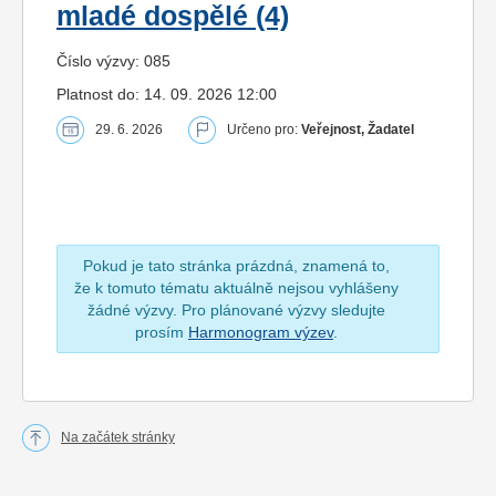
mladé dospělé (4)
Číslo výzvy: 085
Platnost do: 14. 09. 2026 12:00
29. 6. 2026
Určeno pro:
Veřejnost, Žadatel
Pokud je tato stránka prázdná, znamená to,
že k tomuto tématu aktuálně nejsou vyhlášeny
žádné výzvy. Pro plánované výzvy sledujte
prosím
Harmonogram výzev
.
Na začátek stránky