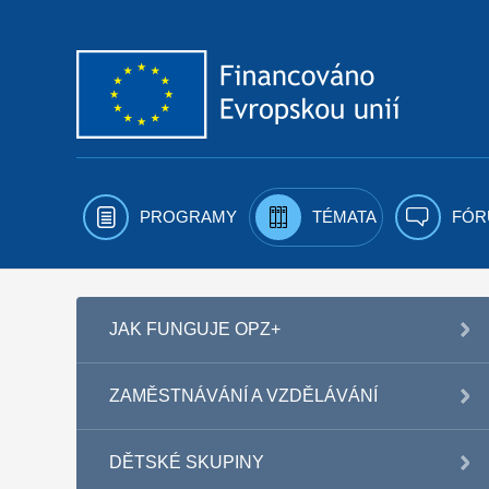
Přejít k obsahu
PROGRAMY
TÉMATA
FÓR
JAK FUNGUJE OPZ+
ZAMĚSTNÁVÁNÍ A VZDĚLÁVÁNÍ
DĚTSKÉ SKUPINY