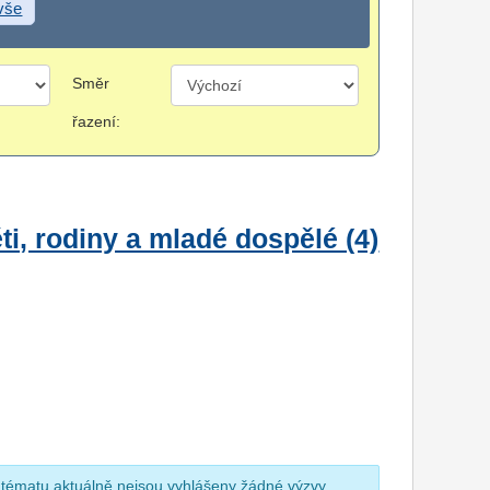
 vše
Směr
řazení:
i, rodiny a mladé dospělé (4)
 tématu aktuálně nejsou vyhlášeny žádné výzvy.