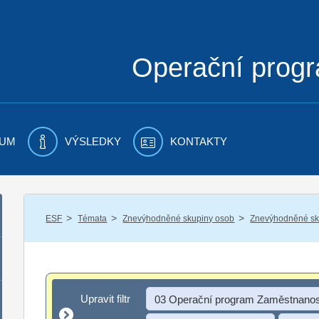
Operační prog
UM
VÝSLEDKY
KONTAKTY
/
/
/
ESF
Témata
Znevýhodněné skupiny osob
Znevýhodněné sku
Upravit filtr
Upravit filtr
03 Operační program Zaměstnanos