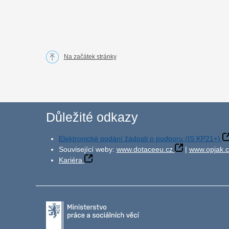
Na začátek stránky
Důležité odkazy
Elektronické podání žádosti o podporu (IS KP21+)
Související weby:
www.dotaceeu.cz
|
www.opjak.c
Kariéra