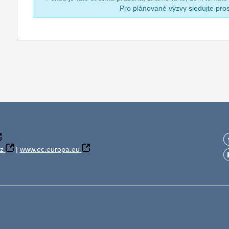
Pro plánované výzvy sledujte pr
z
|
www.ec.europa.eu