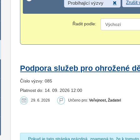
Zrušit
Probíhající výzvy
Řadit podle:
Podpora služeb pro ohrožené dět
Číslo výzvy: 085
Platnost do: 14. 09. 2026 12:00
29. 6. 2026
Určeno pro:
Veřejnost, Žadatel
Pokud je tato stránka prázdná, znamená to, že k tomuto