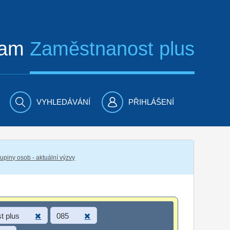
ram
Zaměstnanost plus
VYHLEDÁVÁNÍ
PŘIHLÁŠENÍ
piny osob - aktuální výzvy
t plus
085