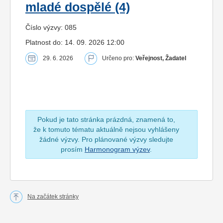
mladé dospělé (4)
Číslo výzvy: 085
Platnost do: 14. 09. 2026 12:00
29. 6. 2026
Určeno pro:
Veřejnost, Žadatel
Pokud je tato stránka prázdná, znamená to,
že k tomuto tématu aktuálně nejsou vyhlášeny
žádné výzvy. Pro plánované výzvy sledujte
prosím
Harmonogram výzev
.
Na začátek stránky