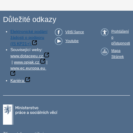
Důležité odkazy
Elektronické podání
Prohlášení
Větší šance
žádosti o podporu
o
Youtube
(IS KP21+)
přístupnosti
Související weby:
Mapa
www.dotaceeu.cz
Stránek
|
www.opjak.cz
|
www.ec.europa.eu
Kariéra