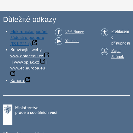
Důležité odkazy
Elektronické podání
Prohlášení
Větší šance
žádosti o podporu
o
Youtube
(IS KP21+)
přístupnosti
Související weby:
Mapa
www.dotaceeu.cz
Stránek
|
www.opjak.cz
|
www.ec.europa.eu
Kariéra