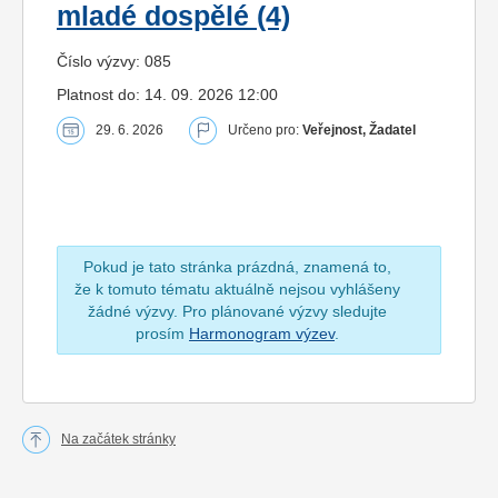
mladé dospělé (4)
Číslo výzvy: 085
Platnost do: 14. 09. 2026 12:00
29. 6. 2026
Určeno pro:
Veřejnost, Žadatel
Pokud je tato stránka prázdná, znamená to,
že k tomuto tématu aktuálně nejsou vyhlášeny
žádné výzvy. Pro plánované výzvy sledujte
prosím
Harmonogram výzev
.
Na začátek stránky