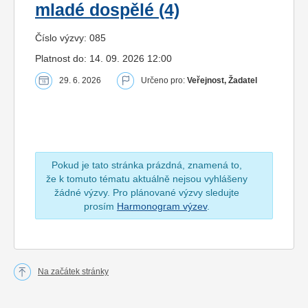
mladé dospělé (4)
Číslo výzvy: 085
Platnost do: 14. 09. 2026 12:00
29. 6. 2026
Určeno pro:
Veřejnost, Žadatel
Pokud je tato stránka prázdná, znamená to,
že k tomuto tématu aktuálně nejsou vyhlášeny
žádné výzvy. Pro plánované výzvy sledujte
prosím
Harmonogram výzev
.
Na začátek stránky