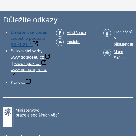
Důležité odkazy
Elektronické podání
Prohlášení
Větší šance
žádosti o podporu
o
Youtube
(IS KP21+)
přístupnosti
Související weby:
Mapa
www.dotaceeu.cz
Stránek
|
www.opjak.cz
|
www.ec.europa.eu
Kariéra